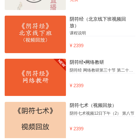
阴符经（北京线下班视频回
放）
课程说明
¥ 2399
阴符经•网络教研
阴符经 网络教研第三十节 第二十八句：是故聖人知自然之道不可違，因而制之至靜之道。律歷所不能契。第二十九句：爰有奇器，是生萬象，八卦甲子，神機鬼藏。 第三十句：陰陽相勝之術，昭昭乎進於象矣。
¥ 2399
阴符七术（视频回放）
阴符七术视频12日下午（2） 第八节
¥ 2399