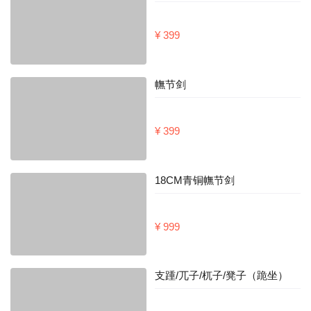
¥ 399
幠节剑
¥ 399
18CM青铜幠节剑
¥ 999
支踵/兀子/杌子/凳子（跪坐）