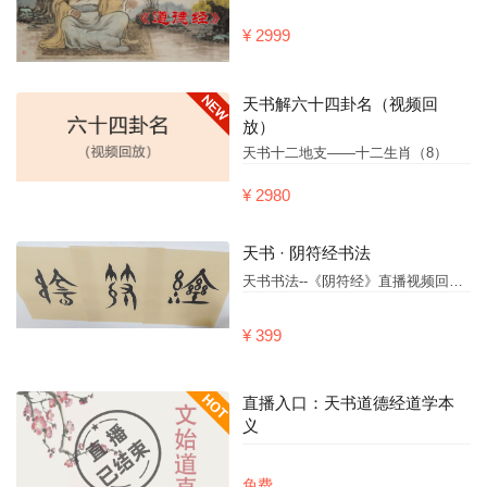
¥ 2999
天书解六十四卦名（视频回
放）
天书十二地支——十二生肖（8）
¥ 2980
天书 · 阴符经书法
天书书法--《阴符经》直播视频回放第23场
¥ 399
直播入口：天书道德经道学本
义
免费