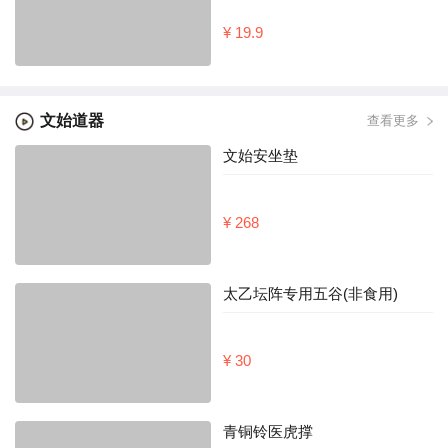
¥ 19.9
文始道器
查看更多
文始安坐垫
¥ 268
太乙坛阵专用五谷(非食用)
¥ 30
青铜铃医虎撑