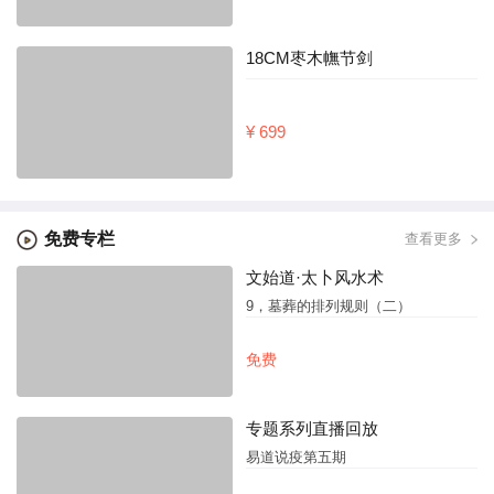
18CM枣木幠节剑
¥ 699
免费专栏
查看更多
文始道·太卜风水术
9，墓葬的排列规则（二）
免费
专题系列直播回放
易道说疫第五期