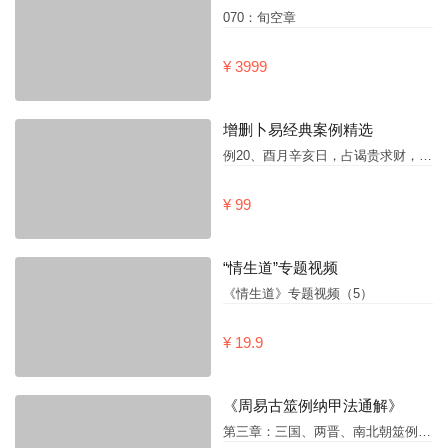
070：旬空章
¥ 3999
增删卜易经典案例精选
例20、酉月辛亥日，占谒贵求财，得“兑之解”
¥ 99
“情生道”专题视频
《情生道》专题视频（5）
¥ 19.9
《周易古筮例纳甲法通解》
第三章：三国、两晋、南北朝筮例（9）