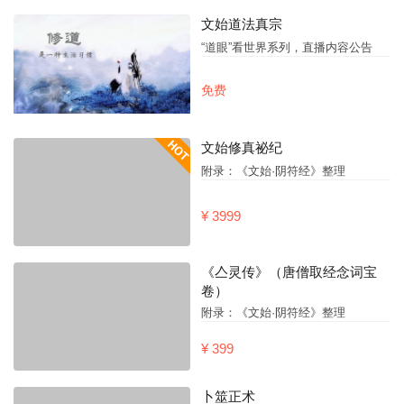
文始道法真宗
“道眼”看世界系列，直播内容公告
免费
文始修真祕纪
附录：《文始·阴符经》整理
¥ 3999
《亼灵传》（唐僧取经念词宝
卷）
附录：《文始·阴符经》整理
¥ 399
卜筮正术