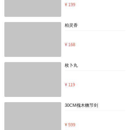
¥ 199
柏灵香
¥ 168
枚卜丸
¥ 119
30CM槐木幠节剑
¥ 599