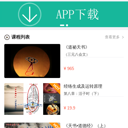
课程列表
查看更多
《道祕天书》
（三元八会文）
¥ 965
经络生成及运转原理
第八章：活子时（下）
¥ 19.9
《天书•道德经》（上）