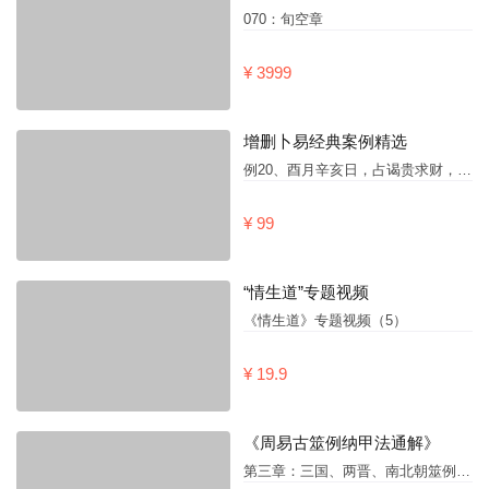
070：旬空章
¥ 3999
增删卜易经典案例精选
例20、酉月辛亥日，占谒贵求财，得“兑之解”
¥ 99
“情生道”专题视频
《情生道》专题视频（5）
¥ 19.9
《周易古筮例纳甲法通解》
第三章：三国、两晋、南北朝筮例（9）