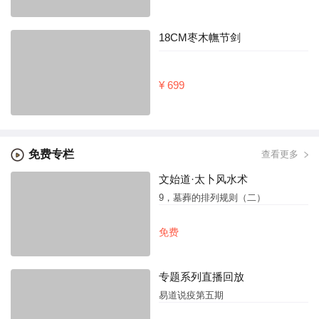
18CM枣木幠节剑
¥ 699
免费专栏
查看更多
文始道·太卜风水术
9，墓葬的排列规则（二）
免费
专题系列直播回放
易道说疫第五期