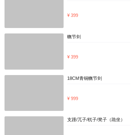
¥ 399
幠节剑
¥ 399
18CM青铜幠节剑
¥ 999
支踵/兀子/杌子/凳子（跪坐）