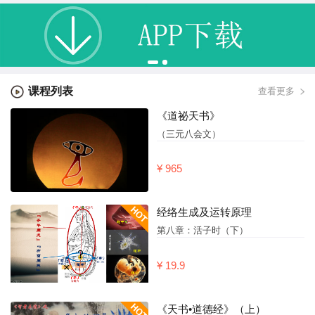
课程列表
查看更多
《道祕天书》
（三元八会文）
¥ 965
经络生成及运转原理
第八章：活子时（下）
¥ 19.9
《天书•道德经》（上）