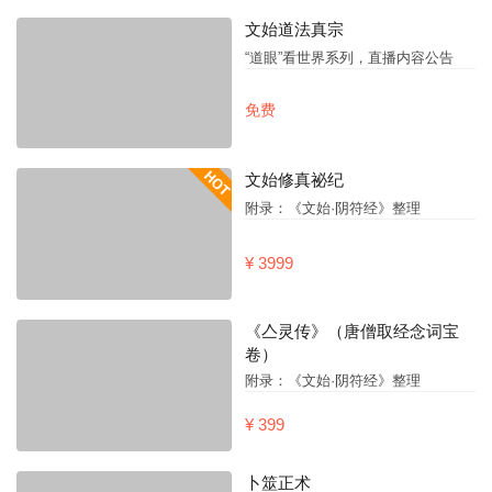
文始道法真宗
“道眼”看世界系列，直播内容公告
免费
文始修真祕纪
附录：《文始·阴符经》整理
¥ 3999
《亼灵传》（唐僧取经念词宝
卷）
附录：《文始·阴符经》整理
¥ 399
卜筮正术