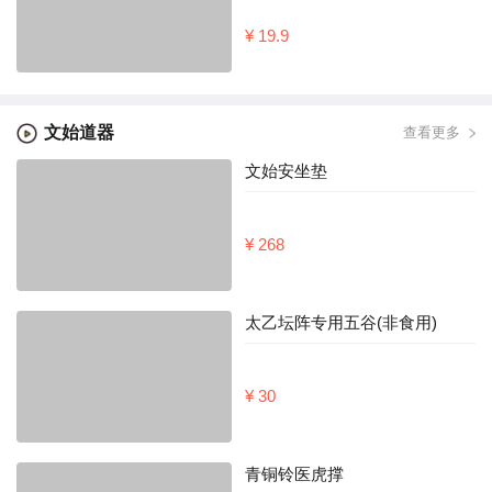
¥ 19.9
文始道器
查看更多
文始安坐垫
¥ 268
太乙坛阵专用五谷(非食用)
¥ 30
青铜铃医虎撑