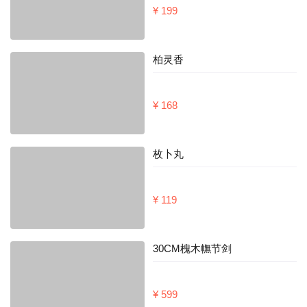
¥ 199
柏灵香
¥ 168
枚卜丸
¥ 119
30CM槐木幠节剑
¥ 599