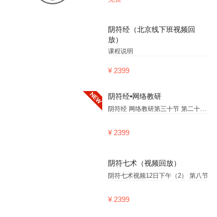
阴符经（北京线下班视频回
放）
课程说明
¥ 2399
阴符经•网络教研
阴符经 网络教研第三十节 第二十八句：是故聖人知自然之道不可違，因而制之至靜之道。律歷所不能契。第二十九句：爰有奇器，是生萬象，八卦甲子，神機鬼藏。 第三十句：陰陽相勝之術，昭昭乎進於象矣。
¥ 2399
阴符七术（视频回放）
阴符七术视频12日下午（2） 第八节
¥ 2399