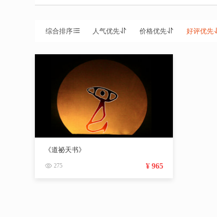
综合排序
人气优先
价格优先
好评优先
《道祕天书》
¥ 965
275