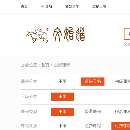
首页
导航
文始太学
道秘天书
文
当前位置：
首页
> 全部课程
课程分类
不限
道祕天书
初级课
下级分类
不限
课程类型
不限
普通课程
报名课
课程性质
不限
免费课程
付费课