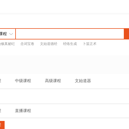
始修真祕纪
念词宝卷
文始道德经
经络生成
卜筮正术
程
中级课程
高级课程
文始道器
程
直播课程
程